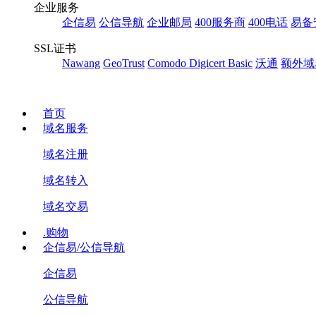
企业服务
企信易
公信导航
企业邮局
400服务商
400电话
易备
SSL证书
Nawang
GeoTrust
Comodo
Digicert Basic
沃通
额外域
首页
域名服务
域名注册
域名转入
域名交易
.购物
企信易/公信导航
企信易
公信导航