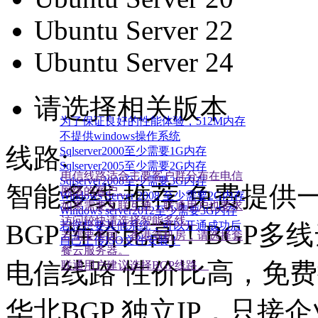
Ubuntu Server 22
Ubuntu Server 24
请选择相关版本
为了保证良好的性能体验，512M内存
不提供windows操作系统
线路:
Sqlserver2000至少需要1G内存
Sqlserver2005至少需要2G内存
电信线路适合主要客户群分布在电信
Sqlserver2008至少需要3G内存
智能多线
推荐,免费提供一
网络的客户。
Windows Server 2008 至少需要2G内存
如果需要互联互通，联通用户也要求
Windows server2012至少需要3G内存
访问较快请选择智能多线。
BGP
若您想要其他系统，可以开通成功后
性价比高！BGP多线
若需要美国、香港等机房，请选择套
自己上传ISO文件安装！
餐云服务器。
电信线路
性价比高，免费
联通用户建议选择BGP线路。
华北BGP
独立IP，只接