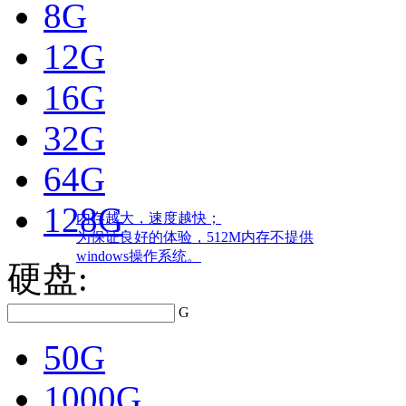
8G
12G
16G
32G
64G
128G
内存越大，速度越快；
为保证良好的体验，512M内存不提供
windows操作系统。
硬盘:
G
50G
1000G