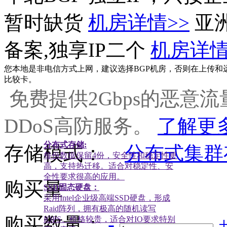
暂时缺货
机房详情>>
亚
备案,独享IP二个
机房详情
您本地是非电信方式上网，建议选择BGP机房，否则在上传和
比较卡。
免费提供2Gbps的恶意
DDoS高防服务。
了解更多
分布式存储:
存储模式：
分布式集群
每份数据保留4份，安全性和稳定性更
高，支持热迁移。适合对稳定性、安
全性要求很高的应用。
购买量
SSD固态硬盘：
采用Intel企业级高端SSD硬盘，形成
Raid阵列，拥有极高的随机读写
购买数量：
-
IOPS。价格较贵，适合对IO要求特别