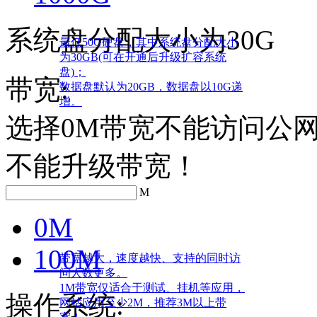
系统盘分配大小为30G
最低50G硬盘，其中系统盘分配大小
为30GB(可在开通后升级扩容系统
盘)；
带宽:
数据盘默认为20GB，数据盘以10G递
增。
选择0M带宽不能访问公网
不能升级带宽！
M
0M
100M
带宽越大，速度越快、支持的同时访
问人数更多。
1M带宽仅适合于测试、挂机等应用，
操作系统:
网站应用至少2M，推荐3M以上带