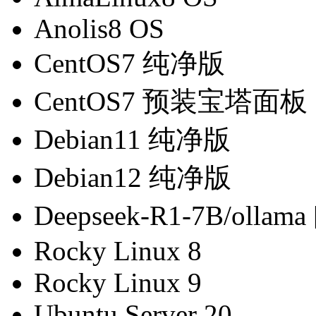
Anolis8 OS
CentOS7 纯净版
CentOS7 预装宝塔面板
Debian11 纯净版
Debian12 纯净版
Deepseek-R1-7B/ollam
Rocky Linux 8
Rocky Linux 9
Ubuntu Server 20