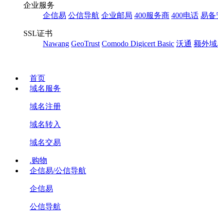
企业服务
企信易
公信导航
企业邮局
400服务商
400电话
易备
SSL证书
Nawang
GeoTrust
Comodo
Digicert Basic
沃通
额外域
首页
域名服务
域名注册
域名转入
域名交易
.购物
企信易/公信导航
企信易
公信导航