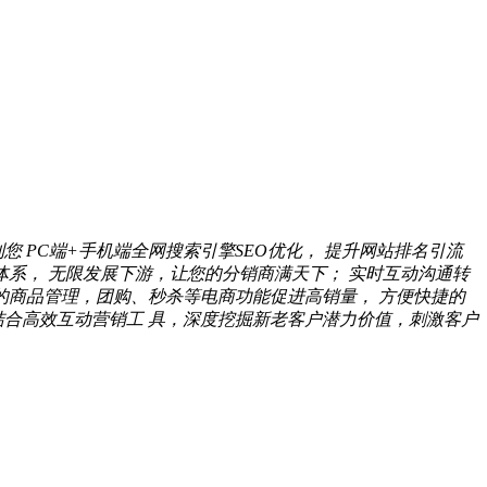
到您
PC端+手机端全网搜索引擎SEO优化，
提升网站排名引流
体系，
无限发展下游，让您的分销商满天下；
实时互动沟通转
的商品管理，团购、秒杀等电商功能促进高销量，
方便快捷的
结合高效互动营销工
具，深度挖掘新老客户潜力价值，刺激客户