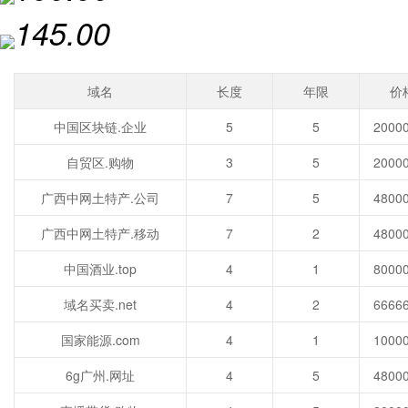
145.00
域名
长度
年限
价
中国区块链.企业
5
5
自贸区.购物
3
5
广西中网土特产.公司
7
5
广西中网土特产.移动
7
2
中国酒业.top
4
1
域名买卖.net
4
2
国家能源.com
4
1
6g广州.网址
4
5