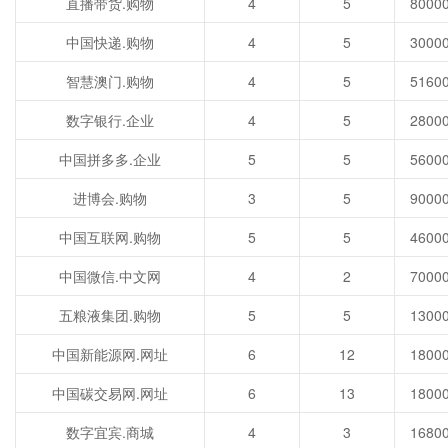
直播带货.购物
4
5
中国快递.购物
4
5
智慧澳门.购物
4
5
数字银行.企业
4
5
中国拼多多.企业
5
5
进博会.购物
3
5
中国互联网.购物
5
5
中国微信.中文网
4
2
五粮液集团.购物
5
5
中国新能源网.网址
6
12
中国碳交易网.网址
6
13
数字宜宾.商城
4
3