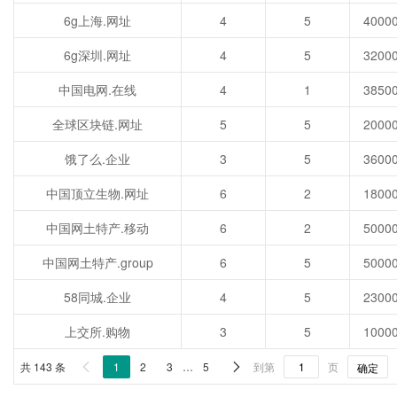
6g上海.网址
4
5
6g深圳.网址
4
5
中国电网.在线
4
1
全球区块链.网址
5
5
饿了么.企业
3
5
中国顶立生物.网址
6
2
中国网土特产.移动
6
2
中国网土特产.group
6
5
58同城.企业
4
5
上交所.购物
3
5
共 143 条
1
2
3
…
5
到第
页


确定