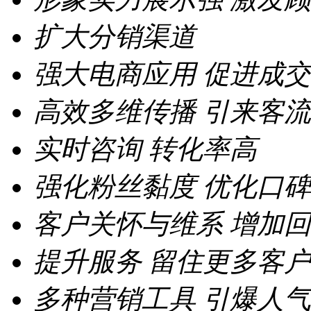
扩大分销渠道
强大电商应用
促进成交
高效多维传播
引来客流
实时咨询
转化率高
强化粉丝黏度
优化口碑
客户关怀与维系
增加回
提升服务
留住更多客户
多种营销工具
引爆人气