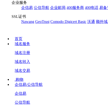
企业服务
企信易
公信导航
企业邮局
400服务商
400电话
易备
SSL证书
Nawang
GeoTrust
Comodo
Digicert Basic
沃通
额外域
首页
域名服务
域名注册
域名转入
域名交易
.购物
企信易/公信导航
企信易
公信导航