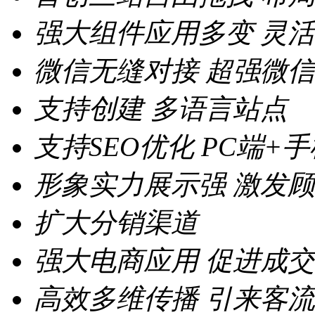
强大组件应用多变
灵活
微信无缝对接
超强微信
支持创建
多语言站点
支持SEO优化
PC端+
形象实力展示强
激发顾
扩大分销渠道
强大电商应用
促进成交
高效多维传播
引来客流