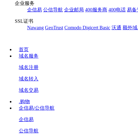
企业服务
企信易
公信导航
企业邮局
400服务商
400电话
易备
SSL证书
Nawang
GeoTrust
Comodo
Digicert Basic
沃通
额外域
首页
域名服务
域名注册
域名转入
域名交易
.购物
企信易/公信导航
企信易
公信导航