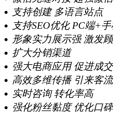
支持创建
多语言站点
支持SEO优化
PC端+
形象实力展示强
激发顾
扩大分销渠道
强大电商应用
促进成交
高效多维传播
引来客流
实时咨询
转化率高
强化粉丝黏度
优化口碑