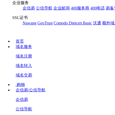
企业服务
企信易
公信导航
企业邮局
400服务商
400电话
易备
SSL证书
Nawang
GeoTrust
Comodo
Digicert Basic
沃通
额外域
首页
域名服务
域名注册
域名转入
域名交易
.购物
企信易/公信导航
企信易
公信导航