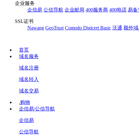
企业服务
企信易
公信导航
企业邮局
400服务商
400电话
易备
SSL证书
Nawang
GeoTrust
Comodo
Digicert Basic
沃通
额外域
首页
域名服务
域名注册
域名转入
域名交易
.购物
企信易/公信导航
企信易
公信导航