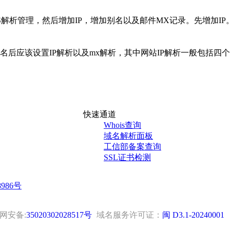
S解析管理，然后增加IP，增加别名以及邮件MX记录。先增加I
应该设置IP解析以及mx解析，其中网站IP解析一般包括四个
快速通道
Whois查询
域名解析面板
工信部备案查询
SSL证书检测
8986号
网安备:
35020302028517号
域名服务许可证：
闽 D3.1-20240001