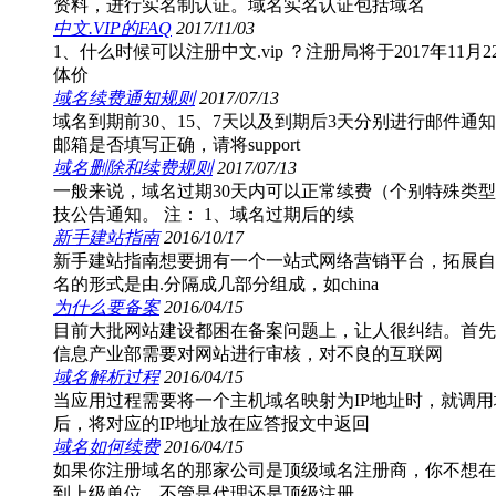
资料，进行实名制认证。域名实名认证包括域名
中文.VIP的FAQ
2017/11/03
1、什么时候可以注册中文.vip ？注册局将于2017年11月
体价
域名续费通知规则
2017/07/13
域名到期前30、15、7天以及到期后3天分别进行邮件
邮箱是否填写正确，请将support
域名删除和续费规则
2017/07/13
一般来说，域名过期30天内可以正常续费（个别特殊类型
技公告通知。 注： 1、域名过期后的续
新手建站指南
2016/10/17
新手建站指南想要拥有一个一站式网络营销平台，拓展自
名的形式是由.分隔成几部分组成，如china
为什么要备案
2016/04/15
目前大批网站建设都困在备案问题上，让人很纠结。首先
信息产业部需要对网站进行审核，对不良的互联网
域名解析过程
2016/04/15
当应用过程需要将一个主机域名映射为IP地址时，就调
后，将对应的IP地址放在应答报文中返回
域名如何续费
2016/04/15
如果你注册域名的那家公司是顶级域名注册商，你不想在
到上级单位，不管是代理还是顶级注册