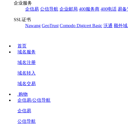
企业服务
企信易
公信导航
企业邮局
400服务商
400电话
易备
SSL证书
Nawang
GeoTrust
Comodo
Digicert Basic
沃通
额外域
首页
域名服务
域名注册
域名转入
域名交易
.购物
企信易/公信导航
企信易
公信导航