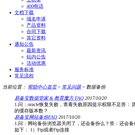
400电话
文档下载
域名申请
产品资料
合同下载
其它资料
通知公告
最新资讯
站内公告
活动优惠
服务标准
常见流程
当前位置：
帮助中心首页
>
常见问题
>
数据备份
易备安数据管家 & 教育魔方 FAQ
2017/10/20
1.问：oracle恢复失败，查看失败原因提示权限不足答：
的缓存版本数？
易备安网站备份FAQ
2017/10/20
1.问：网站备份浏览器关闭了，还会备份么？答：还会备
如下： 1）Ftp或者Ftp连接