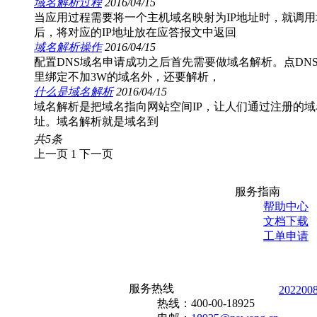
域名解析过程
2016/04/15
当应用过程需要将一个主机域名映射为IP地址时，就调
后，将对应的IP地址放在应答报文中返回
域名解析操作
2016/04/15
配置DNS域名申请成功之后首先需要做域名解析。点DN
里绑定不加3W的域名外，还要解析，
什么是域名解析
2016/04/15
域名解析是把域名指向网站空间IP，让人们通过注册的域
址。域名解析就是域名到
共
5
条
上一页
1
下一页
服务指南
帮助中心
文档下载
工单申请
服务热线
202200
热线：
400-00-18925