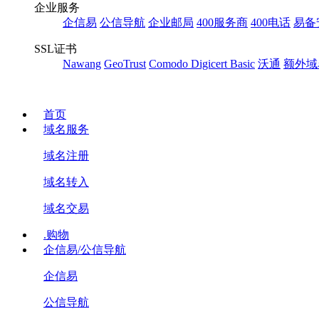
企业服务
企信易
公信导航
企业邮局
400服务商
400电话
易备
SSL证书
Nawang
GeoTrust
Comodo
Digicert Basic
沃通
额外域
首页
域名服务
域名注册
域名转入
域名交易
.购物
企信易/公信导航
企信易
公信导航