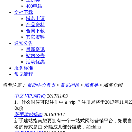
400电话
文档下载
域名申请
产品资料
合同下载
其它资料
通知公告
最新资讯
站内公告
活动优惠
服务标准
常见流程
当前位置：
帮助中心首页
>
常见问题
>
域名类
>
域名介绍
中文.VIP的FAQ
2017/11/03
1、什么时候可以注册中文.vip ？注册局将于2017年11月
体价
新手建站指南
2016/10/17
新手建站指南想要拥有一个一站式网络营销平台，拓展自
名的形式是由.分隔成几部分组成，如china