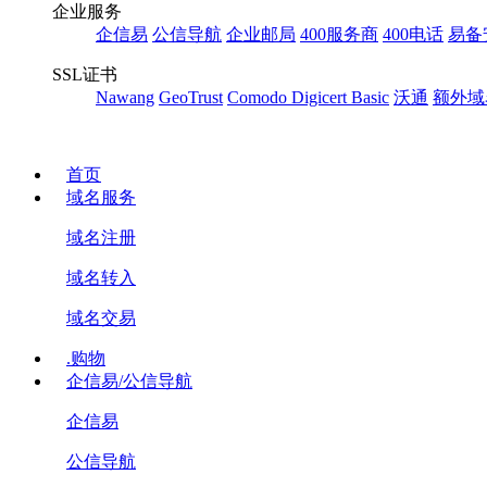
企业服务
企信易
公信导航
企业邮局
400服务商
400电话
易备
SSL证书
Nawang
GeoTrust
Comodo
Digicert Basic
沃通
额外域
首页
域名服务
域名注册
域名转入
域名交易
.购物
企信易/公信导航
企信易
公信导航