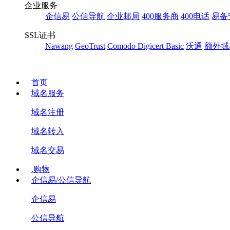
企业服务
企信易
公信导航
企业邮局
400服务商
400电话
易备
SSL证书
Nawang
GeoTrust
Comodo
Digicert Basic
沃通
额外域
首页
域名服务
域名注册
域名转入
域名交易
.购物
企信易/公信导航
企信易
公信导航