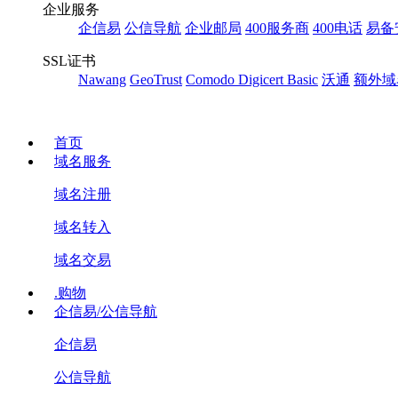
企业服务
企信易
公信导航
企业邮局
400服务商
400电话
易备
SSL证书
Nawang
GeoTrust
Comodo
Digicert Basic
沃通
额外域
首页
域名服务
域名注册
域名转入
域名交易
.购物
企信易/公信导航
企信易
公信导航