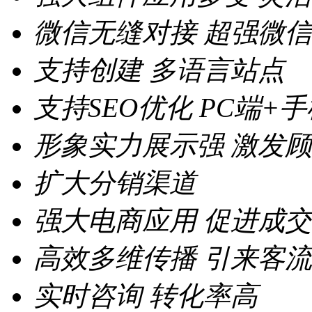
微信无缝对接
超强微信
支持创建
多语言站点
支持SEO优化
PC端+
形象实力展示强
激发顾
扩大分销渠道
强大电商应用
促进成交
高效多维传播
引来客流
实时咨询
转化率高