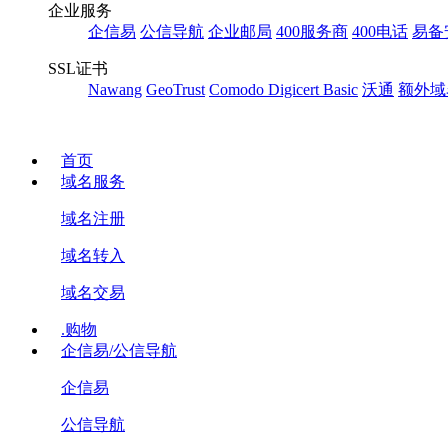
企业服务
企信易
公信导航
企业邮局
400服务商
400电话
易备
SSL证书
Nawang
GeoTrust
Comodo
Digicert Basic
沃通
额外域
首页
域名服务
域名注册
域名转入
域名交易
.购物
企信易/公信导航
企信易
公信导航