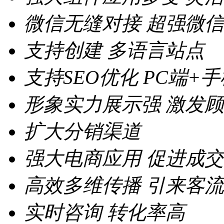
微信无缝对接
超强微信
支持创建
多语言站点
支持SEO优化
PC端+
形象实力展示强
激发顾
扩大分销渠道
强大电商应用
促进成交
高效多维传播
引来客流
实时咨询
转化率高