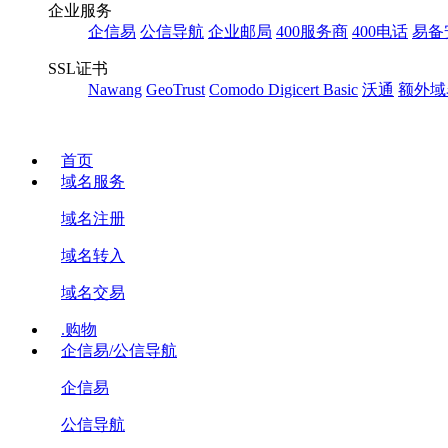
企业服务
企信易
公信导航
企业邮局
400服务商
400电话
易备
SSL证书
Nawang
GeoTrust
Comodo
Digicert Basic
沃通
额外域
首页
域名服务
域名注册
域名转入
域名交易
.购物
企信易/公信导航
企信易
公信导航