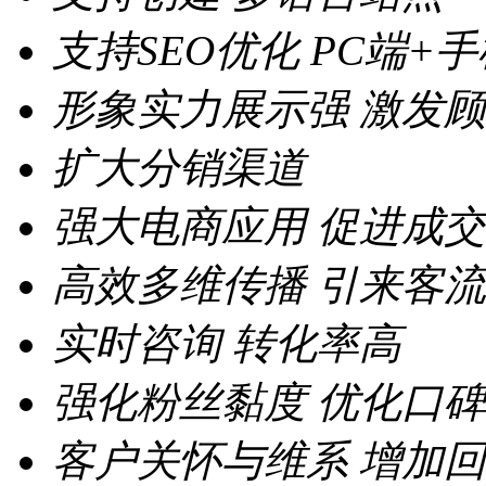
支持SEO优化
PC端+
形象实力展示强
激发顾
扩大分销渠道
强大电商应用
促进成交
高效多维传播
引来客流
实时咨询
转化率高
强化粉丝黏度
优化口碑
客户关怀与维系
增加回