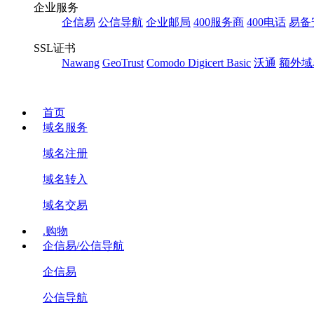
企业服务
企信易
公信导航
企业邮局
400服务商
400电话
易备
SSL证书
Nawang
GeoTrust
Comodo
Digicert Basic
沃通
额外域
首页
域名服务
域名注册
域名转入
域名交易
.购物
企信易/公信导航
企信易
公信导航