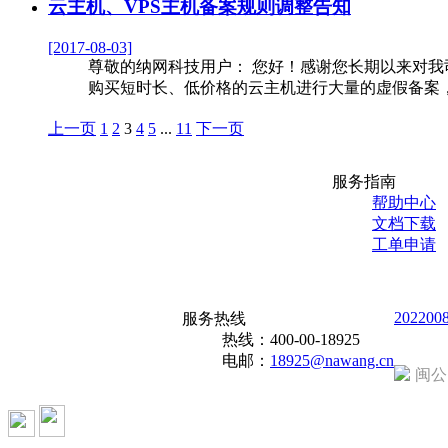
云主机、VPS主机备案规则调整告知
[2017-08-03]
尊敬的纳网科技用户： 您好！感谢您长期以来对
购买短时长、低价格的云主机进行大量的虚假备案，我
上一页
1
2
3
4
5
...
11
下一页
服务指南
帮助中心
文档下载
工单申请
202200
服务热线
热线：
400-00-18925
电邮：
18925@nawang.cn
闽公