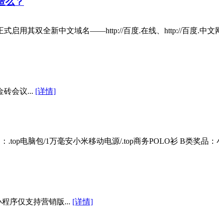
造么？
其双全新中文域名——http://百度.在线、http://百度
议...
[详情]
A类奖品：.top电脑包/1万毫安小米移动电源/.top商务POLO衫 B类奖品
程序仅支持营销版...
[详情]