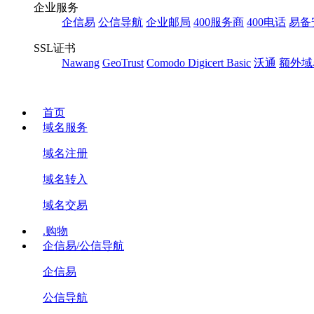
企业服务
企信易
公信导航
企业邮局
400服务商
400电话
易备
SSL证书
Nawang
GeoTrust
Comodo
Digicert Basic
沃通
额外域
首页
域名服务
域名注册
域名转入
域名交易
.购物
企信易/公信导航
企信易
公信导航