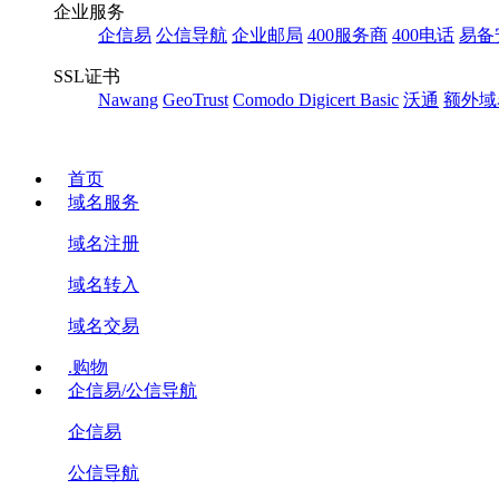
企业服务
企信易
公信导航
企业邮局
400服务商
400电话
易备
SSL证书
Nawang
GeoTrust
Comodo
Digicert Basic
沃通
额外域
首页
域名服务
域名注册
域名转入
域名交易
.购物
企信易/公信导航
企信易
公信导航