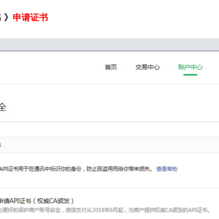
书
》
申请
证书