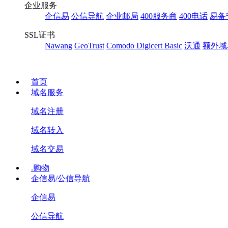
企业服务
企信易
公信导航
企业邮局
400服务商
400电话
易备
SSL证书
Nawang
GeoTrust
Comodo
Digicert Basic
沃通
额外域
首页
域名服务
域名注册
域名转入
域名交易
.购物
企信易/公信导航
企信易
公信导航