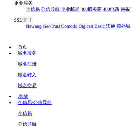
企业服务
企信易
公信导航
企业邮局
400服务商
400电话
易备
SSL证书
Nawang
GeoTrust
Comodo
Digicert Basic
沃通
额外域
首页
域名服务
域名注册
域名转入
域名交易
.购物
企信易/公信导航
企信易
公信导航