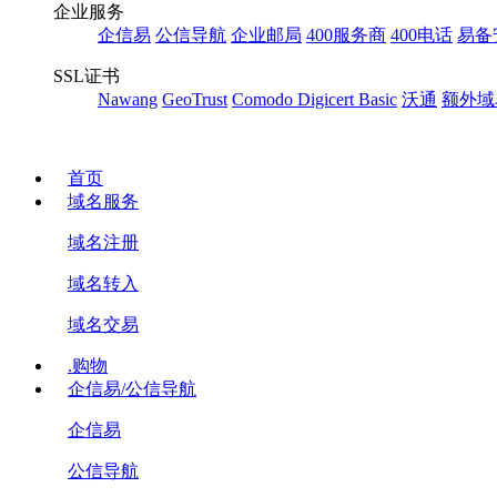
企业服务
企信易
公信导航
企业邮局
400服务商
400电话
易备
SSL证书
Nawang
GeoTrust
Comodo
Digicert Basic
沃通
额外域
首页
域名服务
域名注册
域名转入
域名交易
.购物
企信易/公信导航
企信易
公信导航