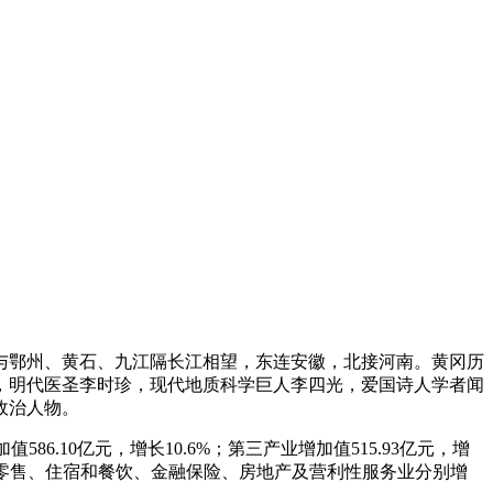
与鄂州、黄石、九江隔长江相望，东连安徽，北接河南。黄冈历
升，明代医圣李时珍，现代地质科学巨人李四光，爱国诗人学者闻
政治人物。
586.10亿元，增长10.6%；第三产业增加值515.93亿元，增
和邮政、批发和零售、住宿和餐饮、金融保险、房地产及营利性服务业分别增