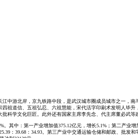
长江中游北岸，京九铁路中段，是武汉城市圈成员城市之一，南
禅宗四祖道信、五祖弘忍、六祖慧能，宋代活字印刷术发明人毕
大批科学文化巨匠。此外还有国家主席李先念、代主席董必武等
7%。其中：第一产业增加值375.12亿元，增长5.1%；第二产业增加值
.11调整为25.39：39.68：34.93。第三产业中交通运输仓储