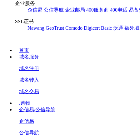
企业服务
企信易
公信导航
企业邮局
400服务商
400电话
易备
SSL证书
Nawang
GeoTrust
Comodo
Digicert Basic
沃通
额外域
首页
域名服务
域名注册
域名转入
域名交易
.购物
企信易/公信导航
企信易
公信导航