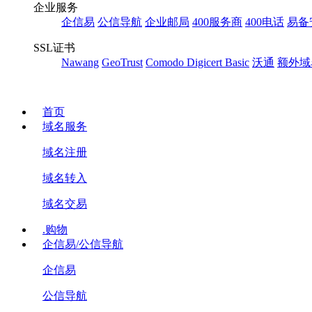
企业服务
企信易
公信导航
企业邮局
400服务商
400电话
易备
SSL证书
Nawang
GeoTrust
Comodo
Digicert Basic
沃通
额外域
首页
域名服务
域名注册
域名转入
域名交易
.购物
企信易/公信导航
企信易
公信导航