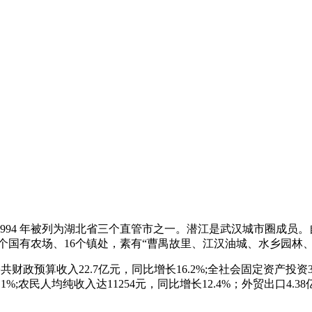
94 年被列为湖北省三个直管市之一。潜江是武汉城市圈成员。自
个国有农场、16个镇处，素有“曹禺故里、江汉油城、水乡园林
公共财政预算收入22.7亿元，同比增长16.2%;全社会固定资产投资37
1%;农民人均纯收入达11254元，同比增长12.4%；外贸出口4.38