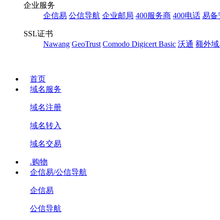
企业服务
企信易
公信导航
企业邮局
400服务商
400电话
易备
SSL证书
Nawang
GeoTrust
Comodo
Digicert Basic
沃通
额外域
首页
域名服务
域名注册
域名转入
域名交易
.购物
企信易/公信导航
企信易
公信导航