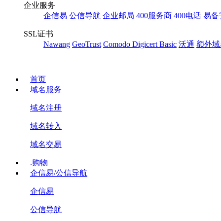
企业服务
企信易
公信导航
企业邮局
400服务商
400电话
易备
SSL证书
Nawang
GeoTrust
Comodo
Digicert Basic
沃通
额外域
首页
域名服务
域名注册
域名转入
域名交易
.购物
企信易/公信导航
企信易
公信导航